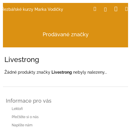
Přejít
Nák
Hledat
Přihlášení
Řezbářské kurzy Marka Vodičky
na
obsah
koší
Prodávané značky
Livestrong
Žádné produkty značky
Livestrong
nebyly nalezeny...
Z
á
Informace pro vás
p
a
Lektoři
t
Přečtěte si o nás
í
Napište nám