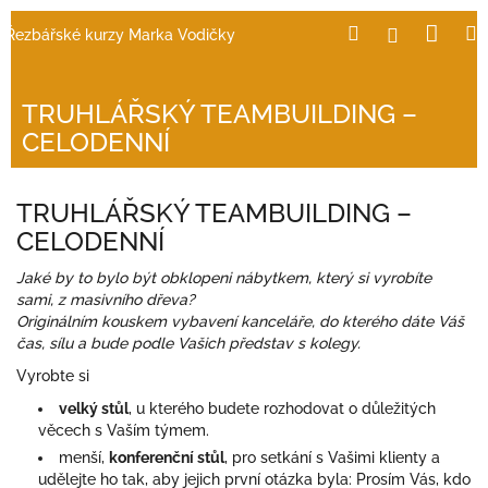
Přejít
Nák
Hledat
Přihlášení
Řezbářské kurzy Marka Vodičky
na
obsah
koší
TRUHLÁŘSKÝ TEAMBUILDING –
CELODENNÍ
TRUHLÁŘSKÝ TEAMBUILDING –
CELODENNÍ
Jaké by to bylo být obklopeni nábytkem, který si vyrobíte
sami, z masivního dřeva?
Originálním kouskem vybavení kanceláře, do kterého dáte Váš
čas, sílu a bude podle Vašich představ s kolegy.
Vyrobte si
velký stůl
, u kterého budete rozhodovat o důležitých
věcech s Vaším týmem.
menší,
konferenční stůl
, pro setkání s Vašimi klienty a
udělejte ho tak, aby jejich první otázka byla: Prosím Vás, kdo