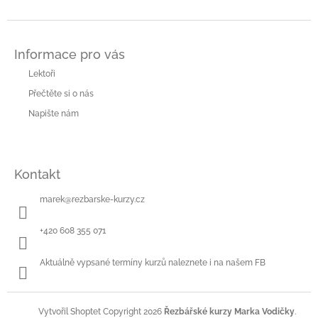
Z
á
Informace pro vás
p
a
Lektoři
t
Přečtěte si o nás
í
Napište nám
Kontakt
marek
@
rezbarske-kurzy.cz
+420 608 355 071
Aktuálně vypsané termíny kurzů naleznete i na našem FB
Copyright 2026
Řezbářské kurzy Marka Vodičky
.
Vytvořil Shoptet